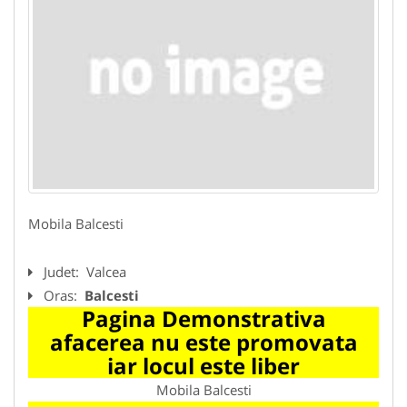
Mobila Balcesti
Judet:
Valcea
Oras:
Balcesti
Pagina Demonstrativa
afacerea nu este promovata
iar locul este liber
Mobila Balcesti