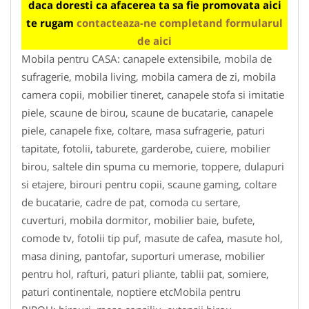
daca doresti ca afacerea ta sa fie promovata aici
te rugam
contacteaza-ne completand formularul
de aici
Mobila pentru CASA: canapele extensibile, mobila de
sufragerie, mobila living, mobila camera de zi, mobila
camera copii, mobilier tineret, canapele stofa si imitatie
piele, scaune de birou, scaune de bucatarie, canapele
piele, canapele fixe, coltare, masa sufragerie, paturi
tapitate, fotolii, taburete, garderobe, cuiere, mobilier
birou, saltele din spuma cu memorie, toppere, dulapuri
si etajere, birouri pentru copii, scaune gaming, coltare
de bucatarie, cadre de pat, comoda cu sertare,
cuverturi, mobila dormitor, mobilier baie, bufete,
comode tv, fotolii tip puf, masute de cafea, masute hol,
masa dining, pantofar, suporturi umerase, mobilier
pentru hol, rafturi, paturi pliante, tablii pat, somiere,
paturi continentale, noptiere etcMobila pentru