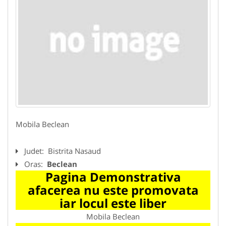
Mobila Beclean
Judet:
Bistrita Nasaud
Oras:
Beclean
Pagina Demonstrativa
afacerea nu este promovata
iar locul este liber
Mobila Beclean