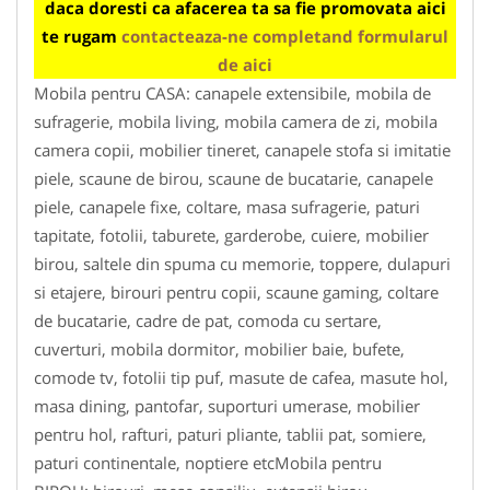
daca doresti ca afacerea ta sa fie promovata aici
te rugam
contacteaza-ne completand formularul
de aici
Mobila pentru CASA: canapele extensibile, mobila de
sufragerie, mobila living, mobila camera de zi, mobila
camera copii, mobilier tineret, canapele stofa si imitatie
piele, scaune de birou, scaune de bucatarie, canapele
piele, canapele fixe, coltare, masa sufragerie, paturi
tapitate, fotolii, taburete, garderobe, cuiere, mobilier
birou, saltele din spuma cu memorie, toppere, dulapuri
si etajere, birouri pentru copii, scaune gaming, coltare
de bucatarie, cadre de pat, comoda cu sertare,
cuverturi, mobila dormitor, mobilier baie, bufete,
comode tv, fotolii tip puf, masute de cafea, masute hol,
masa dining, pantofar, suporturi umerase, mobilier
pentru hol, rafturi, paturi pliante, tablii pat, somiere,
paturi continentale, noptiere etcMobila pentru