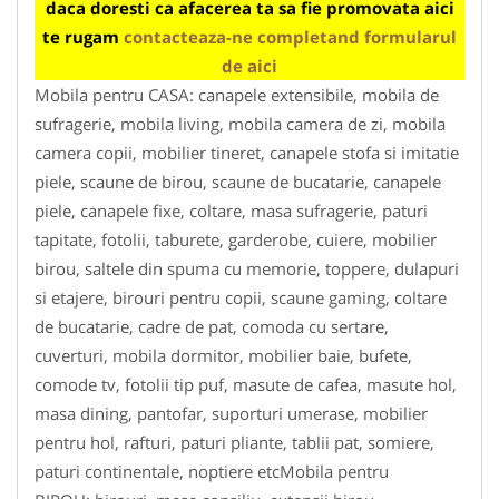
daca doresti ca afacerea ta sa fie promovata aici
te rugam
contacteaza-ne completand formularul
de aici
Mobila pentru CASA: canapele extensibile, mobila de
sufragerie, mobila living, mobila camera de zi, mobila
camera copii, mobilier tineret, canapele stofa si imitatie
piele, scaune de birou, scaune de bucatarie, canapele
piele, canapele fixe, coltare, masa sufragerie, paturi
tapitate, fotolii, taburete, garderobe, cuiere, mobilier
birou, saltele din spuma cu memorie, toppere, dulapuri
si etajere, birouri pentru copii, scaune gaming, coltare
de bucatarie, cadre de pat, comoda cu sertare,
cuverturi, mobila dormitor, mobilier baie, bufete,
comode tv, fotolii tip puf, masute de cafea, masute hol,
masa dining, pantofar, suporturi umerase, mobilier
pentru hol, rafturi, paturi pliante, tablii pat, somiere,
paturi continentale, noptiere etcMobila pentru