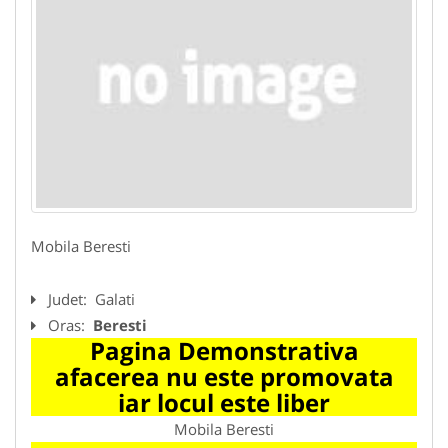
Mobila Beresti
Judet:
Galati
Oras:
Beresti
Pagina Demonstrativa
afacerea nu este promovata
iar locul este liber
Mobila Beresti