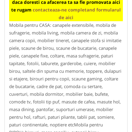
daca doresti ca afacerea ta sa fie promovata aici
te rugam
contacteaza-ne completand formularul
de aici
Mobila pentru CASA: canapele extensibile, mobila de
sufragerie, mobila living, mobila camera de zi, mobila
camera copii, mobilier tineret, canapele stofa si imitatie
piele, scaune de birou, scaune de bucatarie, canapele
piele, canapele fixe, coltare, masa sufragerie, paturi
tapitate, fotolii, taburete, garderobe, cuiere, mobilier
birou, saltele din spuma cu memorie, toppere, dulapuri
si etajere, birouri pentru copii, scaune gaming, coltare
de bucatarie, cadre de pat, comoda cu sertare,
cuverturi, mobila dormitor, mobilier baie, bufete,
comode tv, fotolii tip puf, masute de cafea, masute hol,
masa dining, pantofar, suporturi umerase, mobilier
pentru hol, rafturi, paturi pliante, tablii pat, somiere,
paturi continentale, noptiere etcMobila pentru