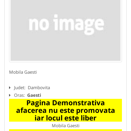
Mobila Gaesti
Judet:
Dambovita
Oras:
Gaesti
Pagina Demonstrativa
afacerea nu este promovata
iar locul este liber
Mobila Gaesti