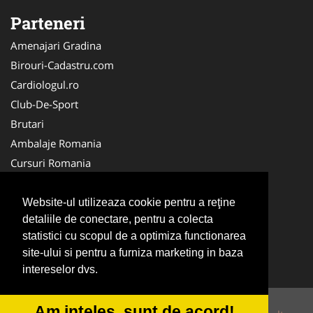
Parteneri
Amenajari Gradina
Birouri-Cadastru.com
Cardiologul.ro
Club-De-Sport
Brutari
Ambalaje Romania
Cursuri Romania
Veterinarul.com
Medici Familie
Website-ul utilizeaza cookie pentru a reţine
detaliile de conectare, pentru a colecta
Alpinist Utilitar
statistici cu scopul de a optimiza functionarea
Camin-Varstnici.ro
site-ului si pentru a furniza marketing in baza
CentruInchirieri.ro
intereselor dvs.
Am inteles, sunt de acord!