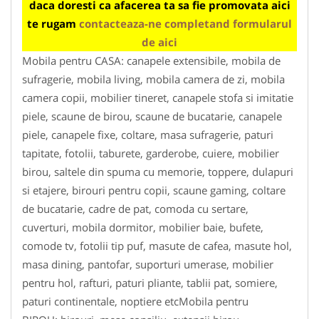
daca doresti ca afacerea ta sa fie promovata aici
te rugam
contacteaza-ne completand formularul
de aici
Mobila pentru CASA: canapele extensibile, mobila de
sufragerie, mobila living, mobila camera de zi, mobila
camera copii, mobilier tineret, canapele stofa si imitatie
piele, scaune de birou, scaune de bucatarie, canapele
piele, canapele fixe, coltare, masa sufragerie, paturi
tapitate, fotolii, taburete, garderobe, cuiere, mobilier
birou, saltele din spuma cu memorie, toppere, dulapuri
si etajere, birouri pentru copii, scaune gaming, coltare
de bucatarie, cadre de pat, comoda cu sertare,
cuverturi, mobila dormitor, mobilier baie, bufete,
comode tv, fotolii tip puf, masute de cafea, masute hol,
masa dining, pantofar, suporturi umerase, mobilier
pentru hol, rafturi, paturi pliante, tablii pat, somiere,
paturi continentale, noptiere etcMobila pentru