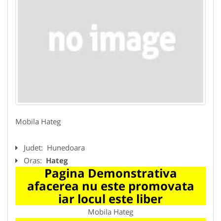
Mobila Hateg
Judet:
Hunedoara
Oras:
Hateg
Pagina Demonstrativa
afacerea nu este promovata
iar locul este liber
Mobila Hateg