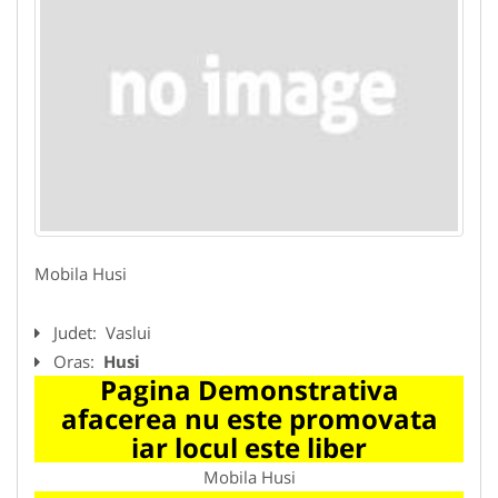
Mobila Husi
Judet:
Vaslui
Oras:
Husi
Pagina Demonstrativa
afacerea nu este promovata
iar locul este liber
Mobila Husi