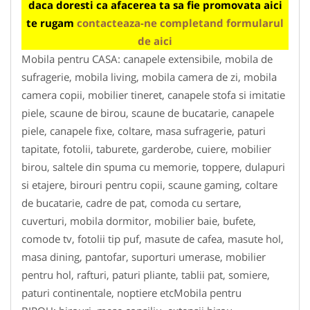
daca doresti ca afacerea ta sa fie promovata aici
te rugam
contacteaza-ne completand formularul
de aici
Mobila pentru CASA: canapele extensibile, mobila de
sufragerie, mobila living, mobila camera de zi, mobila
camera copii, mobilier tineret, canapele stofa si imitatie
piele, scaune de birou, scaune de bucatarie, canapele
piele, canapele fixe, coltare, masa sufragerie, paturi
tapitate, fotolii, taburete, garderobe, cuiere, mobilier
birou, saltele din spuma cu memorie, toppere, dulapuri
si etajere, birouri pentru copii, scaune gaming, coltare
de bucatarie, cadre de pat, comoda cu sertare,
cuverturi, mobila dormitor, mobilier baie, bufete,
comode tv, fotolii tip puf, masute de cafea, masute hol,
masa dining, pantofar, suporturi umerase, mobilier
pentru hol, rafturi, paturi pliante, tablii pat, somiere,
paturi continentale, noptiere etcMobila pentru