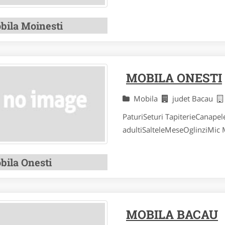
bila Moinesti
MOBILA ONESTI
Mobila
judet Bacau
PaturiSeturi TapiterieCanapel
adultiSalteleMeseOglinziMic M
bila Onesti
MOBILA BACAU