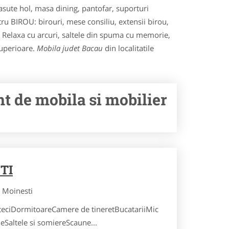
asute hol, masa dining, pantofar, suporturi
tru BIROU: birouri, mese consiliu, extensii birou,
le Relaxa cu arcuri, saltele din spuma cu memorie,
superioare.
Mobila judet Bacau
din localitatile
t de mobila si mobilier
TI
Moinesti
oteciDormitoareCamere de tineretBucatariiMic
eSaltele si somiereScaune...