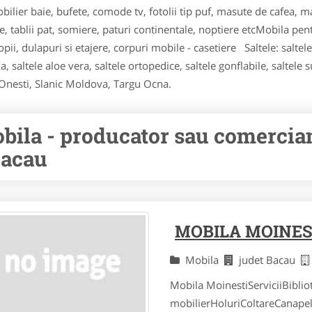
ilier baie, bufete, comode tv, fotolii tip puf, masute de cafea, m
e, tablii pat, somiere, paturi continentale, noptiere etcMobila pen
ii, dulapuri si etajere, corpuri mobile - casetiere Saltele: salte
 saltele aloe vera, saltele ortopedice, saltele gonflabile, saltele 
Onesti, Slanic Moldova, Targu Ocna.
bila - producator sau comercian
Bacau
MOBILA MOINES
Mobila
judet Bacau
Mobila MoinestiServiciiBibli
mobilierHoluriColtareCanapel