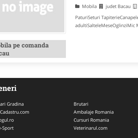
Mobila
judet Bacau
PaturiSeturi TapiterieCanapel
adultiSalteleMeseOglinziMic M
bila pe comanda
cau
eneri
ari Gradina
Brutari
-Cadastru.com
Ambalaje Romania
ogul.ro
Cursuri Romania
-Sport
Veterinarul.com