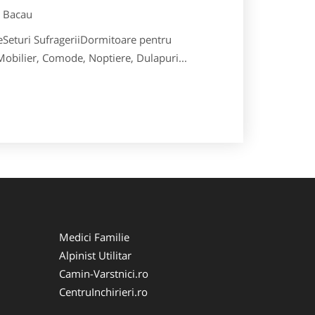
Bacau
eSeturi SufrageriiDormitoare pentru
obilier, Comode, Noptiere, Dulapuri...
Medici Familie
Alpinist Utilitar
Camin-Varstnici.ro
CentruInchirieri.ro