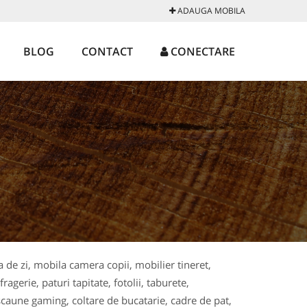
ADAUGA MOBILA
BLOG
CONTACT
CONECTARE
 de zi, mobila camera copii, mobilier tineret,
agerie, paturi tapitate, fotolii, taburete,
scaune gaming, coltare de bucatarie, cadre de pat,