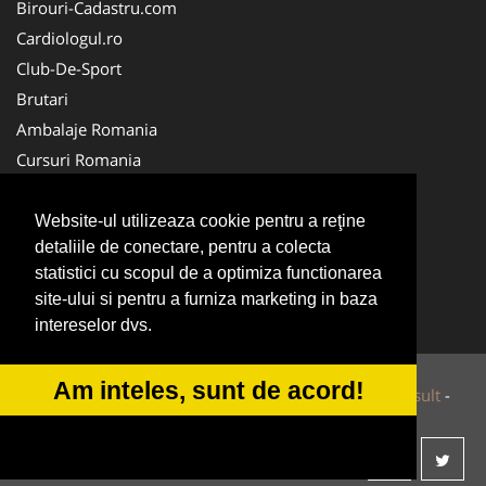
Birouri-Cadastru.com
Cardiologul.ro
Club-De-Sport
Brutari
Ambalaje Romania
Cursuri Romania
Veterinarul.com
Medici Familie
Website-ul utilizeaza cookie pentru a reţine
detaliile de conectare, pentru a colecta
Alpinist Utilitar
statistici cu scopul de a optimiza functionarea
Camin-Varstnici.ro
site-ului si pentru a furniza marketing in baza
CentruInchirieri.ro
intereselor dvs.
Am inteles, sunt de acord!
© 2014-2025 Powered by
VilonMedia
&
Tokaido Consult
-
ANPC
SOL