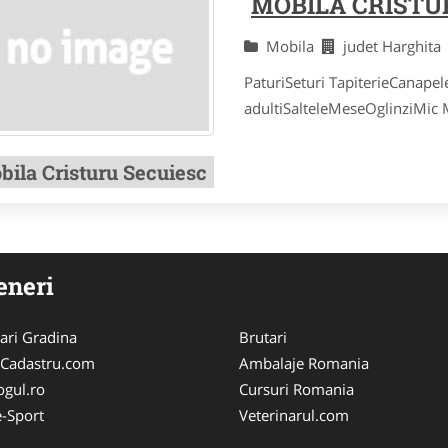
MOBILA CRISTU
Mobila
judet Harghit
PaturiSeturi TapiterieCanapel
adultiSalteleMeseOglinziMic M
bila Cristuru Secuiesc
eneri
ari Gradina
Brutari
-Cadastru.com
Ambalaje Romania
ogul.ro
Cursuri Romania
-Sport
Veterinarul.com