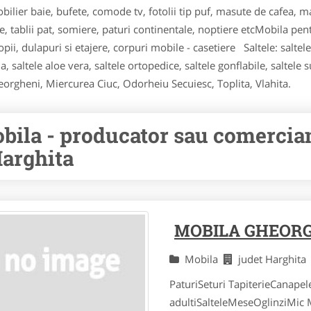
ilier baie, bufete, comode tv, fotolii tip puf, masute de cafea, m
e, tablii pat, somiere, paturi continentale, noptiere etcMobila pen
ii, dulapuri si etajere, corpuri mobile - casetiere Saltele: salte
 saltele aloe vera, saltele ortopedice, saltele gonflabile, saltele 
eorgheni, Miercurea Ciuc, Odorheiu Secuiesc, Toplita, Vlahita.
bila - producator sau comercian
Harghita
MOBILA GHEOR
Mobila
judet Harghit
PaturiSeturi TapiterieCanapel
adultiSalteleMeseOglinziMic M