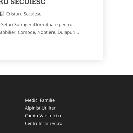
RU SECUIESC
a
Cristuru Secuiesc
eSeturi SufrageriiDormitoare pentru
obilier, Comode, Noptiere, Dulapuri...
Medici Familie
Alpinist Utilitar
Camin-Varstnici.ro
CentruInchirieri.ro