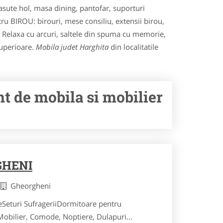
asute hol, masa dining, pantofar, suporturi
tru BIROU: birouri, mese consiliu, extensii birou,
le Relaxa cu arcuri, saltele din spuma cu memorie,
superioare.
Mobila judet Harghita
din localitatile
t de mobila si mobilier
GHENI
a
Gheorgheni
eSeturi SufrageriiDormitoare pentru
obilier, Comode, Noptiere, Dulapuri...