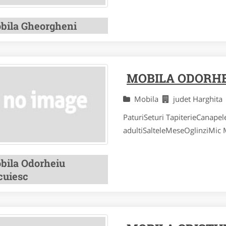
bila Gheorgheni
MOBILA ODORHE
Mobila
judet Harghit
PaturiSeturi TapiterieCanapel
adultiSalteleMeseOglinziMic M
bila Odorheiu
cuiesc