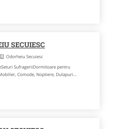
IU SECUIESC
a
Odorheiu Secuiesc
eSeturi SufrageriiDormitoare pentru
obilier, Comode, Noptiere, Dulapuri...