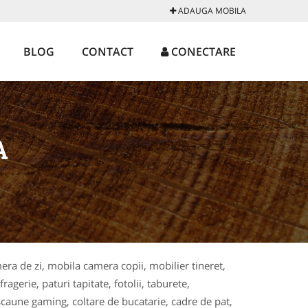
ADAUGA MOBILA
BLOG
CONTACT
CONECTARE
A
era de zi, mobila camera copii, mobilier tineret,
agerie, paturi tapitate, fotolii, taburete,
scaune gaming, coltare de bucatarie, cadre de pat,