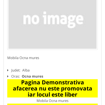
Mobila Ocna mures
Judet:
Alba
Oras:
Ocna mures
Pagina Demonstrativa
afacerea nu este promovata
iar locul este liber
Mobila Ocna mures