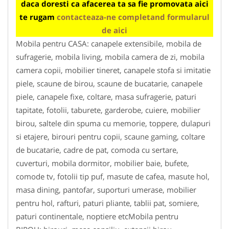
daca doresti ca afacerea ta sa fie promovata aici
te rugam
contacteaza-ne completand formularul
de aici
Mobila pentru CASA: canapele extensibile, mobila de
sufragerie, mobila living, mobila camera de zi, mobila
camera copii, mobilier tineret, canapele stofa si imitatie
piele, scaune de birou, scaune de bucatarie, canapele
piele, canapele fixe, coltare, masa sufragerie, paturi
tapitate, fotolii, taburete, garderobe, cuiere, mobilier
birou, saltele din spuma cu memorie, toppere, dulapuri
si etajere, birouri pentru copii, scaune gaming, coltare
de bucatarie, cadre de pat, comoda cu sertare,
cuverturi, mobila dormitor, mobilier baie, bufete,
comode tv, fotolii tip puf, masute de cafea, masute hol,
masa dining, pantofar, suporturi umerase, mobilier
pentru hol, rafturi, paturi pliante, tablii pat, somiere,
paturi continentale, noptiere etcMobila pentru