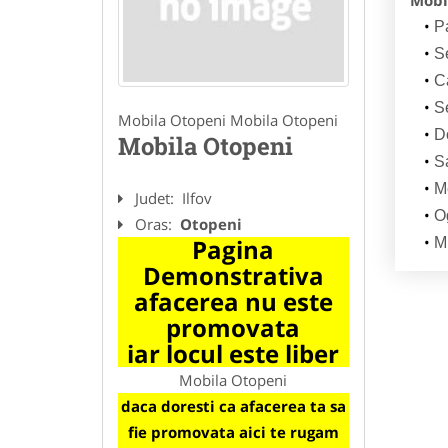
Mobi
Pa
Se
C
Se
Mobila Otopeni Mobila Otopeni
D
Mobila Otopeni
S
M
Judet:
Ilfov
O
Oras:
Otopeni
Pagina
M
Demonstrativa
afacerea nu este
promovata
iar locul este liber
Mobila Otopeni
daca doresti ca afacerea ta sa
fie promovata aici te rugam