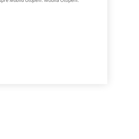
espre
Mobila Otopeni
: Mobila Otopeni.