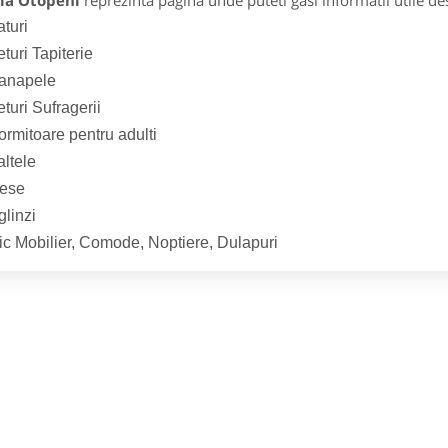
la Otopeni
reprezinta pagina unde puteti gasi informatii utile d
turi
turi Tapiterie
anapele
turi Sufragerii
ormitoare pentru adulti
altele
ese
glinzi
ic Mobilier, Comode, Noptiere, Dulapuri