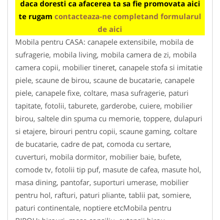
daca doresti ca afacerea ta sa fie promovata aici
te rugam
contacteaza-ne completand formularul
de aici
Mobila pentru CASA: canapele extensibile, mobila de
sufragerie, mobila living, mobila camera de zi, mobila
camera copii, mobilier tineret, canapele stofa si imitatie
piele, scaune de birou, scaune de bucatarie, canapele
piele, canapele fixe, coltare, masa sufragerie, paturi
tapitate, fotolii, taburete, garderobe, cuiere, mobilier
birou, saltele din spuma cu memorie, toppere, dulapuri
si etajere, birouri pentru copii, scaune gaming, coltare
de bucatarie, cadre de pat, comoda cu sertare,
cuverturi, mobila dormitor, mobilier baie, bufete,
comode tv, fotolii tip puf, masute de cafea, masute hol,
masa dining, pantofar, suporturi umerase, mobilier
pentru hol, rafturi, paturi pliante, tablii pat, somiere,
paturi continentale, noptiere etcMobila pentru