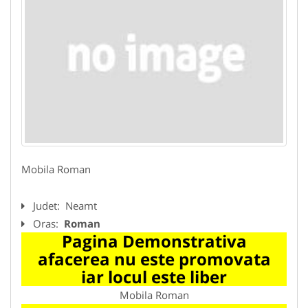
Mobila Roman
Judet:
Neamt
Oras:
Roman
Pagina Demonstrativa
afacerea nu este promovata
iar locul este liber
Mobila Roman