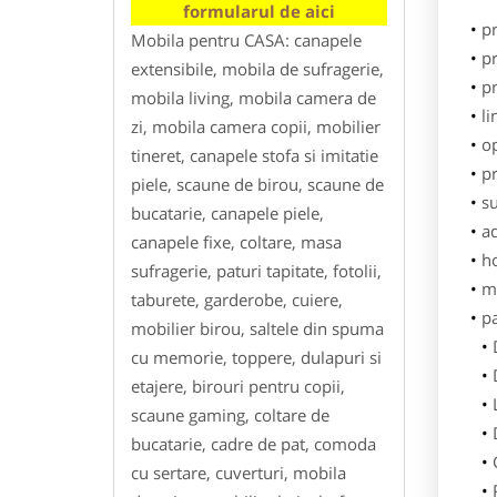
formularul de aici
p
Mobila pentru CASA: canapele
pr
extensibile, mobila de sufragerie,
p
mobila living, mobila camera de
li
zi, mobila camera copii, mobilier
o
tineret, canapele stofa si imitatie
pr
piele, scaune de birou, scaune de
su
bucatarie, canapele piele,
ad
canapele fixe, coltare, masa
h
sufragerie, paturi tapitate, fotolii,
m
taburete, garderobe, cuiere,
p
mobilier birou, saltele din spuma
cu memorie, toppere, dulapuri si
etajere, birouri pentru copii,
scaune gaming, coltare de
bucatarie, cadre de pat, comoda
cu sertare, cuverturi, mobila