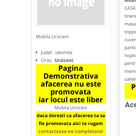
Mobi
CASA:
tiner
masa 
toppe
Mobila Urziceni
cuver
panto
Judet:
Ialomita
nopti
Oras:
Urziceni
pentr
Pagina
memor
Demonstrativa
salte
afacerea nu este
P
promovata
iar locul este liber
Ace
Mobila Urziceni
daca doresti ca afacerea ta sa
fie promovata aici te rugam
contacteaza-ne completand