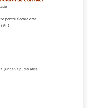
catie
e pentru fiecare oras)
esti
)
va
)unde va puteti afisa: