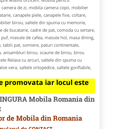
espre
Mobila Urziceni
. Mobila pentru
a camera de zi, mobila camera copii, mobilier
tarie, canapele piele, canapele fixe, coltare,
mobilier birou, saltele din spuma cu memorie,
re de bucatarie, cadre de pat, comoda cu sertare,
ip puf, masute de cafea, masute hol, masa dining,
 tablii pat, somiere, paturi continentale,
u, ansambluri birou, scaune de birou, birou
ltele Relaxa cu arcuri, saltele din spuma cu
oe vera, saltele ortopedice, saltele gonflabile,
 promovata iar locul este
o SINGURA Mobila Romania din
t
or de Mobila din Romania
ormularul de CONTACT