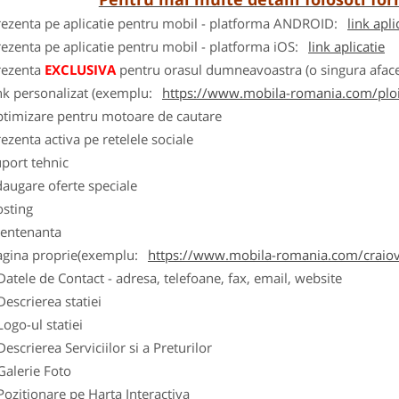
rezenta pe aplicatie pentru mobil - platforma ANDROID:
link apli
ezenta pe aplicatie pentru mobil - platforma iOS:
link aplicatie
rezenta
EXCLUSIVA
pentru orasul dumneavoastra (o singura afacer
nk personalizat (exemplu:
https://www.mobila-romania.com/ploi
ptimizare pentru motoare de cautare
ezenta activa pe retelele sociale
port tehnic
augare oferte speciale
osting
entenanta
agina proprie(exemplu:
https://www.mobila-romania.com/craio
Datele de Contact - adresa, telefoane, fax, email, website
Descrierea statiei
Logo-ul statiei
Descrierea Serviciilor si a Preturilor
Galerie Foto
Pozitionare pe Harta Interactiva