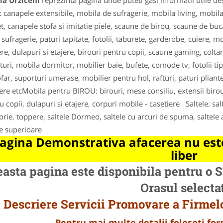
la Urziceni
reprezinta pagina unde puteti gasi informatii utile d
 canapele extensibile, mobila de sufragerie, mobila living, mobil
et, canapele stofa si imitatie piele, scaune de birou, scaune de buca
sufragerie, paturi tapitate, fotolii, taburete, garderobe, cuiere, 
re, dulapuri si etajere, birouri pentru copii, scaune gaming, colta
turi, mobila dormitor, mobilier baie, bufete, comode tv, fotolii t
far, suporturi umerase, mobilier pentru hol, rafturi, paturi pliante,
ere etcMobila pentru BIROU: birouri, mese consiliu, extensii biro
u copii, dulapuri si etajere, corpuri mobile - casetiere Saltele: sa
ie, toppere, saltele Dormeo, saltele cu arcuri de spuma, saltele al
le superioare
agina Demonstrativa afacerea nu este
liber
asta pagina este disponibila pentru 
Orasul selecta
Descriere Servicii Promovare a Firmel
Pentru mai multe detalii folosoti f