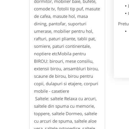
dormitor, mobilier baie, bufete,
comode tv, fotolii tip puf, masute
de cafea, masute hol, masa
dining, pantofar, suporturi
Pretu
umerase, mobilier pentru hol,
rafturi, paturi pliante, tablii pat,
somiere, paturi continentale,
noptiere etcMobila pentru
BIROU: birouri, mese consiliu,
extensii birou, ansambluri birou,
scaune de birou, birou pentru
copii, dulapuri si etajere, corpuri
mobile - casetiere
Saltele: saltele Relaxa cu arcuri,
saltele din spuma cu memorie,
toppere, saltele Dormeo, saltele
cu arcuri de spuma, saltele aloe
vera, saltele ortopedice, saltele