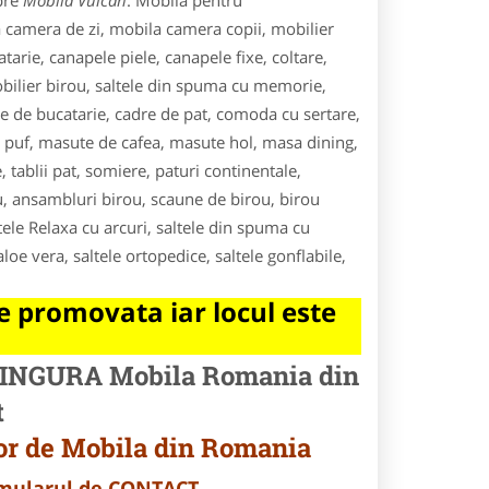
pre
Mobila Vulcan
. Mobila pentru
a camera de zi, mobila camera copii, mobilier
tarie, canapele piele, canapele fixe, coltare,
mobilier birou, saltele din spuma cu memorie,
re de bucatarie, cadre de pat, comoda cu sertare,
ip puf, masute de cafea, masute hol, masa dining,
 tablii pat, somiere, paturi continentale,
u, ansambluri birou, scaune de birou, birou
ltele Relaxa cu arcuri, saltele din spuma cu
oe vera, saltele ortopedice, saltele gonflabile,
 promovata iar locul este
o SINGURA Mobila Romania din
t
or de Mobila din Romania
ormularul de CONTACT