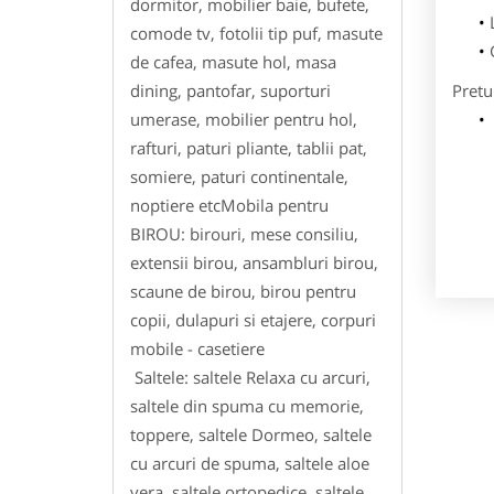
dormitor, mobilier baie, bufete,
comode tv, fotolii tip puf, masute
de cafea, masute hol, masa
dining, pantofar, suporturi
Pretu
umerase, mobilier pentru hol,
rafturi, paturi pliante, tablii pat,
somiere, paturi continentale,
noptiere etcMobila pentru
BIROU: birouri, mese consiliu,
extensii birou, ansambluri birou,
scaune de birou, birou pentru
copii, dulapuri si etajere, corpuri
mobile - casetiere
Saltele: saltele Relaxa cu arcuri,
saltele din spuma cu memorie,
toppere, saltele Dormeo, saltele
cu arcuri de spuma, saltele aloe
vera, saltele ortopedice, saltele