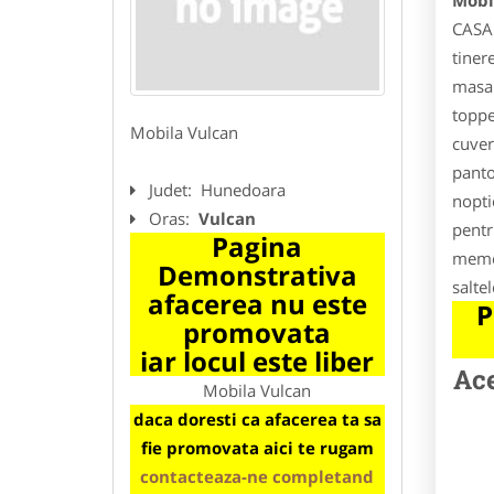
Mobi
CASA:
tiner
masa 
toppe
Mobila Vulcan
cuver
panto
Judet:
Hunedoara
nopti
Oras:
Vulcan
pentr
Pagina
memor
Demonstrativa
salte
afacerea nu este
P
promovata
iar locul este liber
Ace
Mobila Vulcan
daca doresti ca afacerea ta sa
fie promovata aici te rugam
contacteaza-ne completand