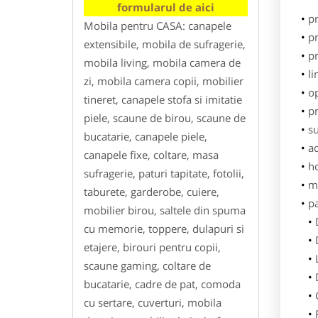
formularul de aici
p
Mobila pentru CASA: canapele
pr
extensibile, mobila de sufragerie,
p
mobila living, mobila camera de
li
zi, mobila camera copii, mobilier
o
tineret, canapele stofa si imitatie
pr
piele, scaune de birou, scaune de
su
bucatarie, canapele piele,
ad
canapele fixe, coltare, masa
h
sufragerie, paturi tapitate, fotolii,
m
taburete, garderobe, cuiere,
p
mobilier birou, saltele din spuma
cu memorie, toppere, dulapuri si
etajere, birouri pentru copii,
scaune gaming, coltare de
bucatarie, cadre de pat, comoda
cu sertare, cuverturi, mobila