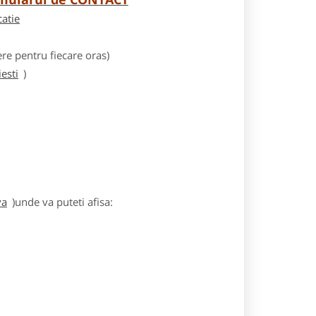
catie
e pentru fiecare oras)
esti
)
va
)unde va puteti afisa: