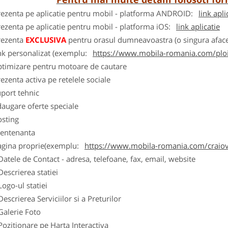
rezenta pe aplicatie pentru mobil - platforma ANDROID:
link apli
ezenta pe aplicatie pentru mobil - platforma iOS:
link aplicatie
rezenta
EXCLUSIVA
pentru orasul dumneavoastra (o singura afacer
nk personalizat (exemplu:
https://www.mobila-romania.com/ploi
ptimizare pentru motoare de cautare
ezenta activa pe retelele sociale
port tehnic
augare oferte speciale
osting
entenanta
agina proprie(exemplu:
https://www.mobila-romania.com/craio
Datele de Contact - adresa, telefoane, fax, email, website
Descrierea statiei
Logo-ul statiei
Descrierea Serviciilor si a Preturilor
Galerie Foto
Pozitionare pe Harta Interactiva