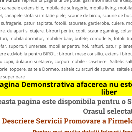
la Vulcan
reprezinta pagina unde puteti gasi informatii utile des
 canapele extensibile, mobila de sufragerie, mobila living, mobil
et, canapele stofa si imitatie piele, scaune de birou, scaune de buca
sufragerie, paturi tapitate, fotolii, taburete, garderobe, cuiere, 
re, dulapuri si etajere, birouri pentru copii, scaune gaming, colta
turi, mobila dormitor, mobilier baie, bufete, comode tv, fotolii t
far, suporturi umerase, mobilier pentru hol, rafturi, paturi pliante,
ere etcMobila pentru BIROU: birouri, mese consiliu, extensii biro
u copii, dulapuri si etajere, corpuri mobile - casetiere Saltele: sa
ie, toppere, saltele Dormeo, saltele cu arcuri de spuma, saltele al
le superioare
agina Demonstrativa afacerea nu este
liber
asta pagina este disponibila pentru 
Orasul selecta
Descriere Servicii Promovare a Firmel
Pentru mai multe detalii folosoti f